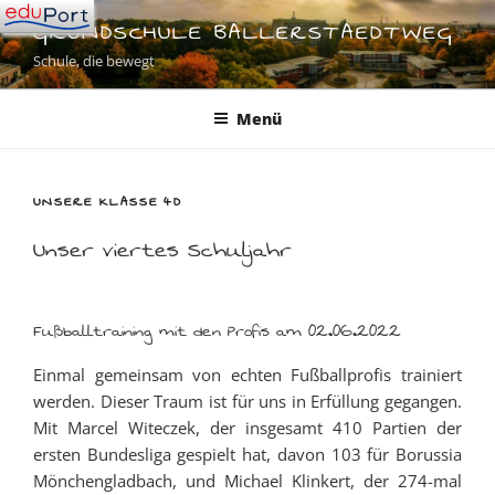
Zum
GRUNDSCHULE BALLERSTAEDTWEG
Inhalt
Schule, die bewegt
springen
Menü
UNSERE KLASSE 4D
Unser viertes Schuljahr
Fußballtraining mit den Profis am 02.06.2022
Einmal gemeinsam von echten Fußballprofis trainiert
werden. Dieser Traum ist für uns in Erfüllung gegangen.
Mit Marcel Witeczek, der insgesamt 410 Partien der
ersten Bundesliga gespielt hat, davon 103 für Borussia
Mönchengladbach, und Michael Klinkert, der 274-mal